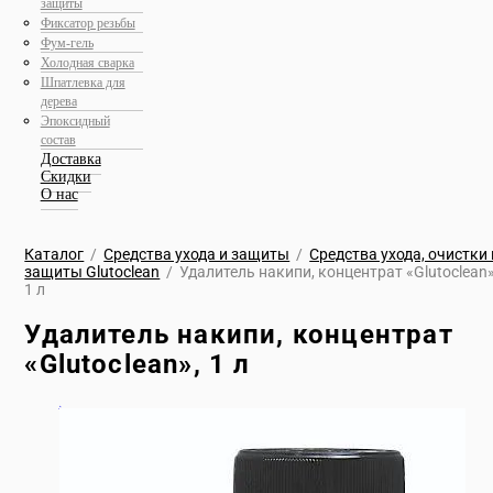
защиты
Фиксатор резьбы
Фум-гель
Холодная сварка
Шпатлевка для
дерева
Эпоксидный
состав
Доставка
Скидки
О нас
Каталог
/
Средства ухода и защиты
/
Средства ухода, очистки 
защиты Glutoclean
/
Удалитель накипи, концентрат «Glutoclean»
1 л
Удалитель накипи, концентрат
«Glutoclean», 1 л
🔍