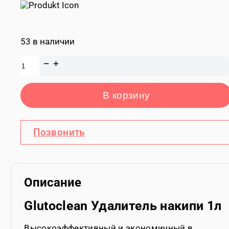
53 в наличии
Количество
товара
Удалитель
накипи,
В корзину
концентрат
"Glutoclean",
1
л
Позвонить
Описание
Glutoclean Удалитель накипи 1л
Высокоэффективный и экономичный в