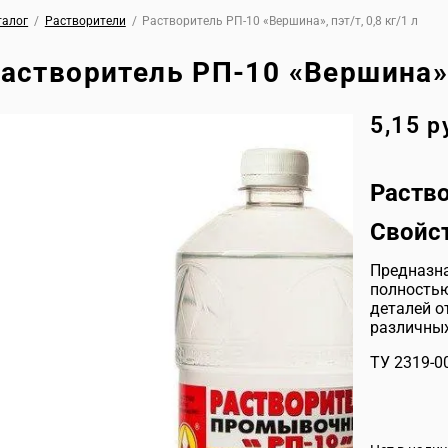
талог
/
Растворители
/
Растворитель РП-10 «Вершина», пэт/т, 0,8 кг/1 л
астворитель РП-10 «Вершина», 
5,15
р
Раств
Свойс
Предназна
полностью
деталей о
различных
ТУ 2319-0