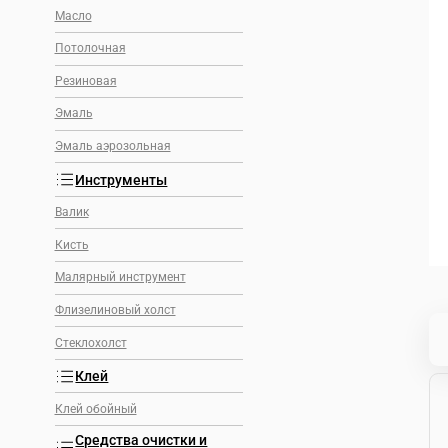
Масло
Потолочная
Резиновая
Эмаль
Эмаль аэрозольная
Инструменты
Валик
Кисть
Малярный инструмент
Флизелиновый холст
Стеклохолст
Клей
Клей обойный
Средства очистки и