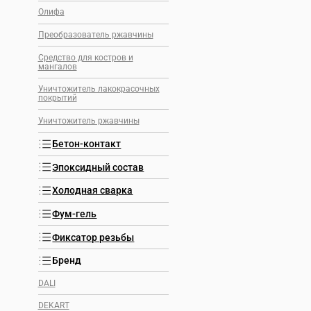
Олифа
Преобразователь ржавчины
Средство для костров и
мангалов
Уничтожитель лакокрасочных
покрытий
Уничтожитель ржавчины
Бетон-контакт
Эпоксидный состав
Холодная сварка
Фум-гель
Фиксатор резьбы
Бренд
DALI
DEKART