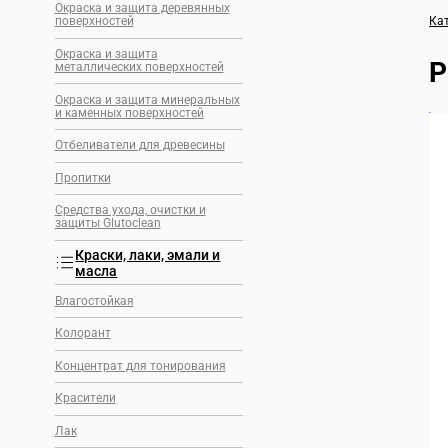
Окраска и защита деревянных
Ка
поверхностей
Окраска и защита
Р
металлических поверхностей
Окраска и защита минеральных
и каменных поверхностей
🔍
Отбеливатели для древесины
Пропитки
Средства ухода, очистки и
защиты Glutoclean
Краски, лаки, эмали и
масла
Влагостойкая
Колорант
Концентрат для тонирования
Красители
Лак