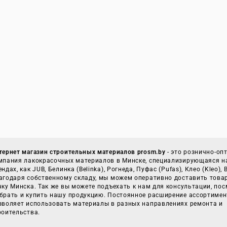
тернет магазин строительных материалов prosm.by
- это рознично-оп
мпания лакокрасочных материалов в Минске, специализирующаяся н
ендах, как JUB, Белинка (Belinka), Рогнеда, Пуфас (Pufas), Клео (Kleo),
агодаря собственному складу, мы можем оперативно доставить това
чку Минска. Так же вы можете подъехать к нам для консультации, пос
брать и купить нашу продукцию. Постоянное расширение ассортимен
зволяет использовать материалы в разных направлениях ремонта и
роительства.