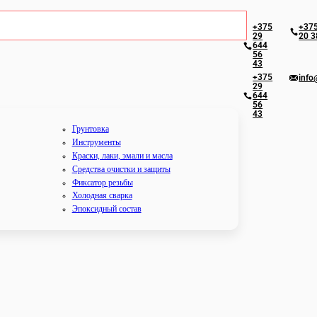
+375
+375
29
20 3
644
56
43
+375
info
29
644
56
43
Грунтовка
Инструменты
Краски, лаки, эмали и масла
Средства очистки и защиты
Фиксатор резьбы
Холодная сварка
Эпоксидный состав