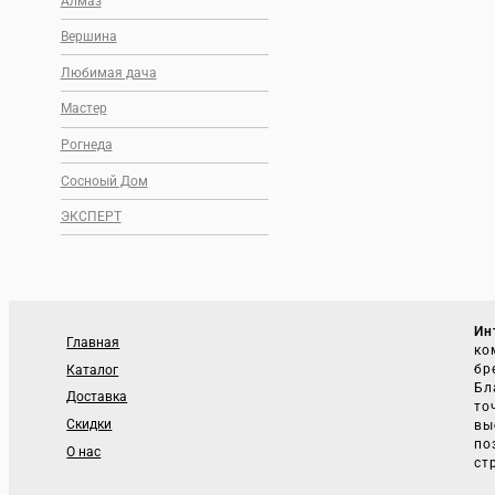
Алмаз
Вершина
Любимая дача
Мастер
Рогнеда
Сосноый Дом
ЭКСПЕРТ
Ин
Главная
ко
бр
Каталог
Бл
Доставка
то
Скидки
вы
по
О нас
ст