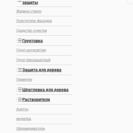
защиты
Жидкое стекло
Очиститель фасадов
Средство очистки
Грунтовка
Грунт-антисептик
Грунт-биозащитный
Защита для дерева
Герметик
Шпатлевка для дерева
Растворители
Ацетон
морилка
Обезжириватель