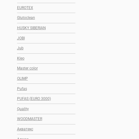
EUROTEX
Glutoclean
HUSKY SIBERIAN
JOBI
Jub
Kleo
Master color
OLIMP
Pufas
PUFAS (EURO 3000)
Quality
WOODMASTER
Акватекс