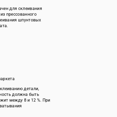
ачен для склеивания
 из прессованного
клеивания шпунтовых
ата.
паркета
клеиванию детали,
хность должна быть
жит между 8 и 12 %. При
хватывания