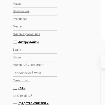
Масло
Потолочная
Резиновая
Эмаль
Эмаль аэрозольная
Инструменты
Валик
Кисть
Малярный инструмент
Флизелиновый холст
Стеклохолст
Клей
Клей обойный
Средства очистки и