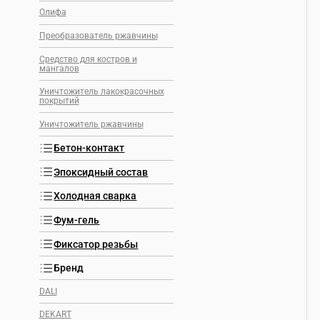
Олифа
Преобразователь ржавчины
Средство для костров и
мангалов
Уничтожитель лакокрасочных
покрытий
Уничтожитель ржавчины
Бетон-контакт
Эпоксидный состав
Холодная сварка
Фум-гель
Фиксатор резьбы
Бренд
DALI
DEKART