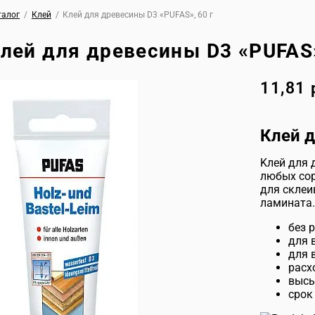
талог
/
Клей
/
Клей для древесины D3 «PUFAS», 60 г
лей для древесины D3 «PUFAS»
11,81
Клей 
Kлей для 
любых сор
для склеи
ламината.
без 
для 
для 
pасх
высы
срок