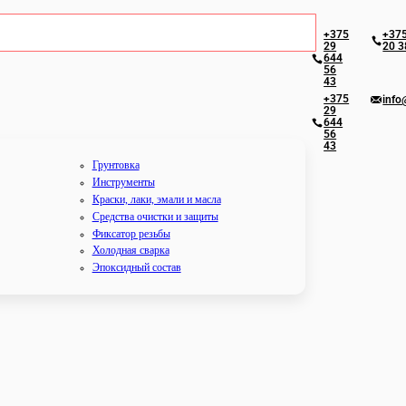
+375
+375
29
20 3
644
56
43
+375
info
29
644
56
43
Грунтовка
Инструменты
Краски, лаки, эмали и масла
Средства очистки и защиты
Фиксатор резьбы
Холодная сварка
Эпоксидный состав