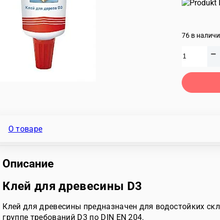
76 в налич
Количество
товара
Клей
для
древесины
D3
"PUFAS",
60
г
О товаре
Описание
Клей для древесины D3
Клей для древесины предназначен для водостойких скл
группе требований D3 по DIN EN 204.