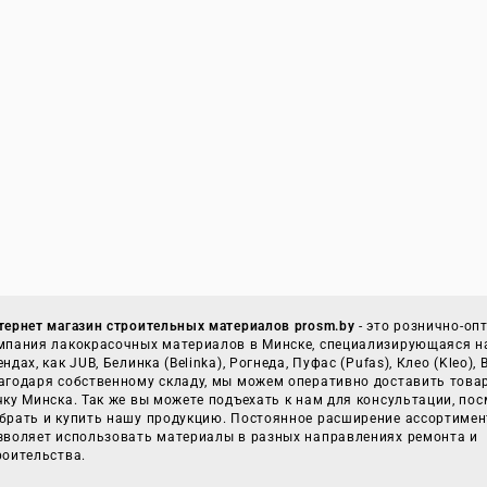
тернет магазин строительных материалов prosm.by
- это рознично-оп
мпания лакокрасочных материалов в Минске, специализирующаяся н
ендах, как JUB, Белинка (Belinka), Рогнеда, Пуфас (Pufas), Клео (Kleo),
агодаря собственному складу, мы можем оперативно доставить това
чку Минска. Так же вы можете подъехать к нам для консультации, пос
брать и купить нашу продукцию. Постоянное расширение ассортимен
зволяет использовать материалы в разных направлениях ремонта и
роительства.