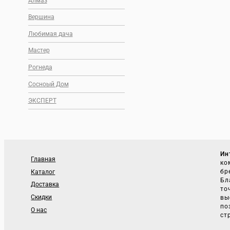
Алмаз
Вершина
Любимая дача
Мастер
Рогнеда
Сосноый Дом
ЭКСПЕРТ
Ин
Главная
ко
бр
Каталог
Бл
Доставка
то
Скидки
вы
по
О нас
ст