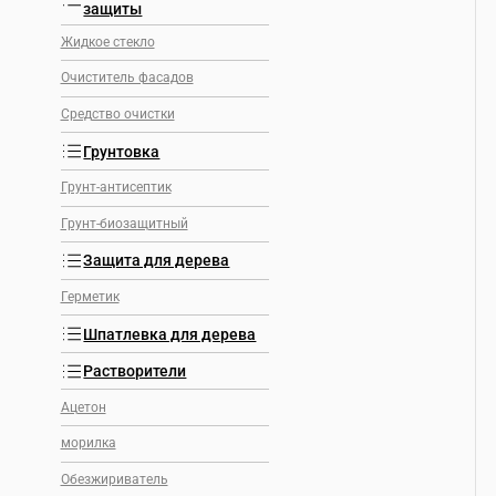
защиты
Жидкое стекло
Очиститель фасадов
Средство очистки
Грунтовка
Грунт-антисептик
Грунт-биозащитный
Защита для дерева
Герметик
Шпатлевка для дерева
Растворители
Ацетон
морилка
Обезжириватель