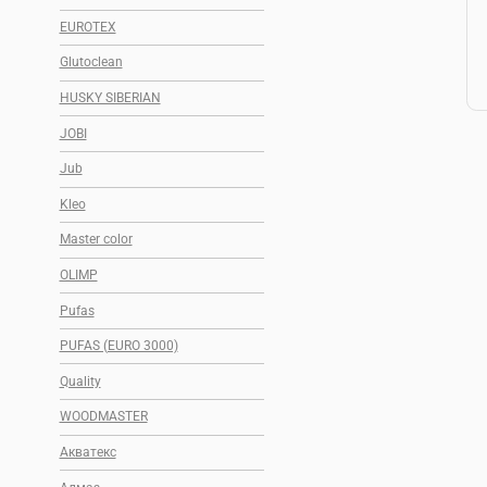
EUROTEX
Glutoclean
HUSKY SIBERIAN
JOBI
Jub
Kleo
Master color
OLIMP
Pufas
PUFAS (EURO 3000)
Quality
WOODMASTER
Акватекс