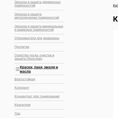
Окраска и защита деревянных
Ка
поверхностей
Окраска и защита
К
металлических поверхностей
Окраска и защита минеральных
и каменных поверхностей
🔍
Отбеливатели для древесины
Пропитки
Средства ухода, очистки и
защиты Glutoclean
Краски, лаки, эмали и
масла
Влагостойкая
Колорант
Концентрат для тонирования
Красители
Лак