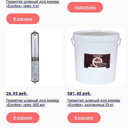
Герметик шовный для дерева
«Eurotex», орех, 6 кг
Подробнее
В корзину
26,92
руб.
581,43
руб.
Герметик шовный для дерева
Герметик шовный для дерева
«Eurotex», орех, 600 мл
«Eurotex», калужница,25 кг
В корзину
В корзину