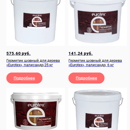
Все
Да
(0)
Нет
(0)
Сбросить фильтры
575,60
руб.
141,24
руб.
Показать товары
Герметик шовный для дерева
Герметик шовный для дерева
«Eurotex», палисандр,25 кг
«Eurotex», палисандр, 6 кг
Подробнее
Подробнее