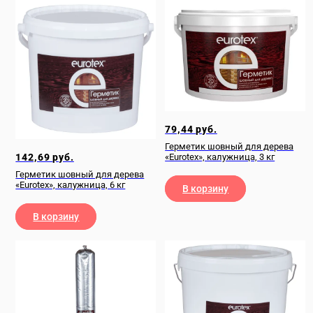
79,44
руб.
Герметик шовный для дерева
142,69
руб.
«Eurotex», калужница, 3 кг
Герметик шовный для дерева
«Eurotex», калужница, 6 кг
В корзину
В корзину