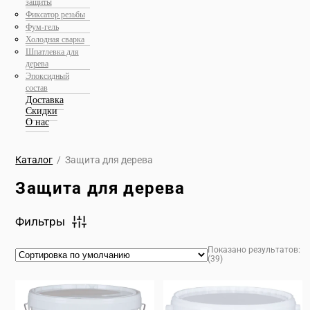
защиты
Фиксатор резьбы
Фум-гель
Холодная сварка
Шпатлевка для
дерева
Эпоксидный
состав
Доставка
Скидки
О нас
Каталог
/
Защита для дерева
Защита для дерева
Фильтры
Цена
Показано результатов:
(
39
)
Моющийся