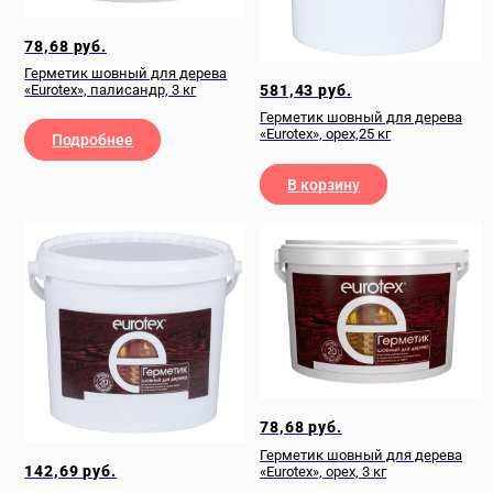
78,68
руб.
Герметик шовный для дерева
581,43
руб.
«Eurotex», палисандр, 3 кг
Герметик шовный для дерева
«Eurotex», орех,25 кг
Подробнее
В корзину
78,68
руб.
Герметик шовный для дерева
142,69
руб.
«Eurotex», орех, 3 кг