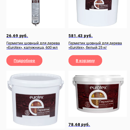
26,69
руб.
581,43
руб.
Герметик шовный для дерева
Герметик шовный для дерева
«Eurotex», калужница, 600 мл
«Eurotex», белый,25 кг
Подробнее
В корзину
78,68
руб.